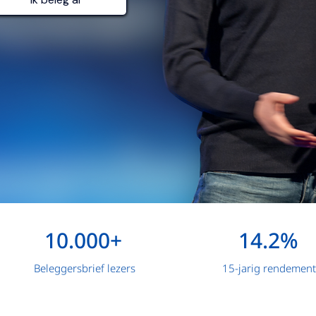
10.000+
14.2%
Beleggersbrief lezers
15-jarig rendement