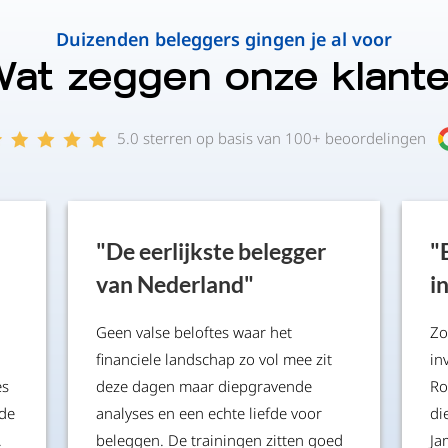
Duizenden beleggers gingen je al voor
at zeggen onze klant
5.0 sterren op basis van 100+ beoordelingen
"De eerlijkste belegger
"
van Nederland"
i
Geen valse beloftes waar het
Zo
financiele landschap zo vol mee zit
in
es
deze dagen maar diepgravende
Ro
 de
analyses en een echte liefde voor
di
.
beleggen. De trainingen zitten goed
Ja