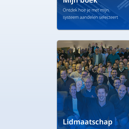
Ontdek hoe je met mijn
systeem aandelen selecteert
Lidmaatschap