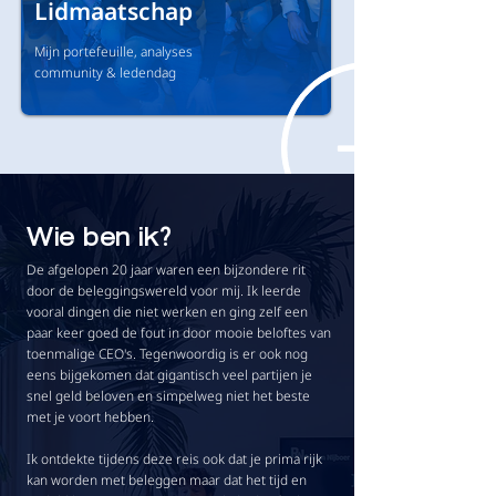
Lidmaatschap
Mijn portefeuille, analyses
community & ledendag
Wie ben ik?
De afgelopen 20 jaar waren een bijzondere rit
door de beleggingswereld voor mij. Ik leerde
vooral dingen die niet werken en ging zelf een
paar keer goed de fout in door mooie beloftes van
toenmalige CEO's. Tegenwoordig is er ook nog
eens bijgekomen dat gigantisch veel partijen je
snel geld beloven en simpelweg niet het beste
met je voort hebben.
Ik ontdekte tijdens deze reis ook dat je prima rijk
kan worden met beleggen maar dat het tijd en