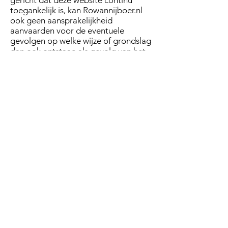
gericht dat deze website continu
toegankelijk is, kan Rowannijboer.nl
ook geen aansprakelijkheid
aanvaarden voor de eventuele
gevolgen op welke wijze of grondslag
dan ook ontstaan als gevolg van het
feit dat deze website om welke reden
dan ook, op enig moment voor een
gegeven periode niet beschikbaar is.
Deze website kan tijdelijk of definitief
buiten gebruik worden gesteld
zonder voorafgaande aankondiging.
De informatie op deze website,
inclusief de tekst in deze disclaimer, is
vatbaar voor wijzigingen welke
zonder aankondiging kunnen worden
doorgevoerd. Indien u via deze
website naar websites van andere
organisaties gaat, wijst
Rowannijboer.nl u erop dat die
andere websites zijn samengesteld
door andere organisaties dan