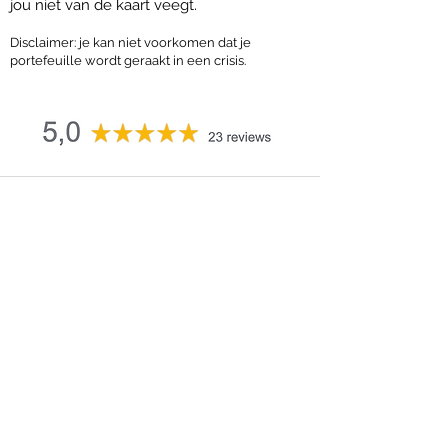
jou niet van de kaart veegt.
Disclaimer: je kan niet voorkomen dat je
portefeuille wordt geraakt in een crisis.
Navigatie
Contact
Inloggen voor leden
Online trainingen
Lidmaatschap
Gratis beleggersbrieven
Gegevens
Nijboer beleggingen