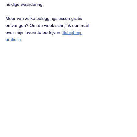
huidige waardering.
Meer van zulke beleggingslessen gratis 
ontvangen? Om de week schrijf ik een mail 
over mijn favoriete bedrijven. 
Schrijf mij 
gratis in
.
Bedrijven
Alles weergeven
Recente blogposts