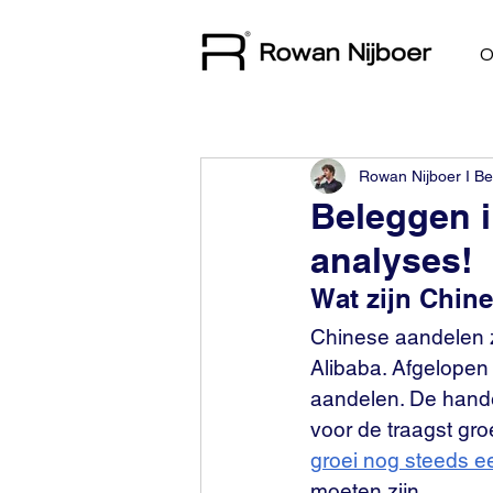
O
Rowan Nijboer I Be
Beleggen i
analyses!
Wat zijn Chin
Chinese aandelen z
Alibaba. Afgelopen
aandelen. De hand
voor de traagst gro
groei nog steeds 
moeten zijn.