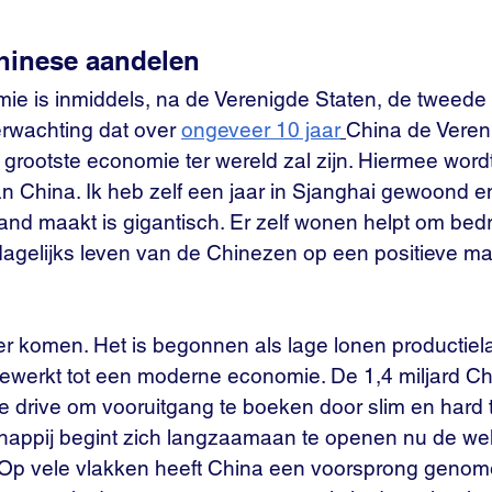
hinese aandelen
e is inmiddels, na de Verenigde Staten, de tweede 
erwachting dat over 
ongeveer 10 jaar
China de Veren
 grootste economie ter wereld zal zijn. Hiermee wor
n China. Ik heb zelf een jaar in Sjanghai gewoond e
land maakt is gigantisch. Er zelf wonen helpt om bedri
dagelijks leven van de Chinezen op een positieve ma
r komen. Het is begonnen als lage lonen productiela
gewerkt tot een moderne economie. De 1,4 miljard C
drive om vooruitgang te boeken door slim en hard 
appij begint zich langzaamaan te openen nu de wel
t. Op vele vlakken heeft China een voorsprong genom