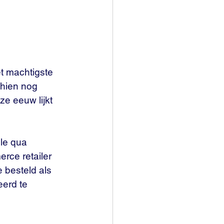
 machtigste 
hien nog 
e eeuw lijkt 
le qua 
rce retailer 
 besteld als 
eerd te 