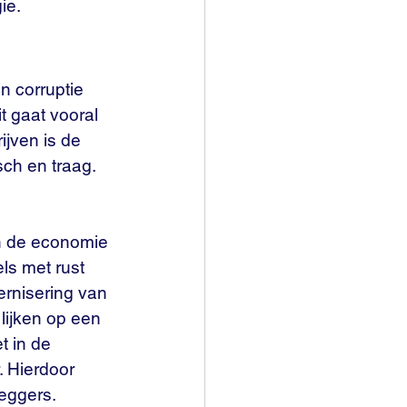
ie.
 corruptie 
t gaat vooral 
ijven is de 
ch en traag. 
n de economie 
ls met rust 
rnisering van 
ijken op een 
t in de 
 Hierdoor 
eggers.