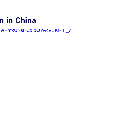
n in China
g8WwFmxU?si=JpipQYAcvEKR1j_7