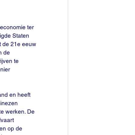
economie ter 
igde Staten 
dt de 21e eeuw 
n de 
jven te 
nier 
nd en heeft 
hinezen 
te werken. De 
vaart 
en op de 