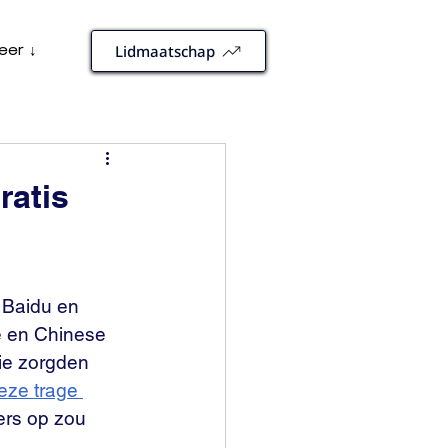
eer ↓
Lidmaatschap
ratis
 Baidu en 
e en Chinese 
e zorgden 
eze trage 
ers op zou 