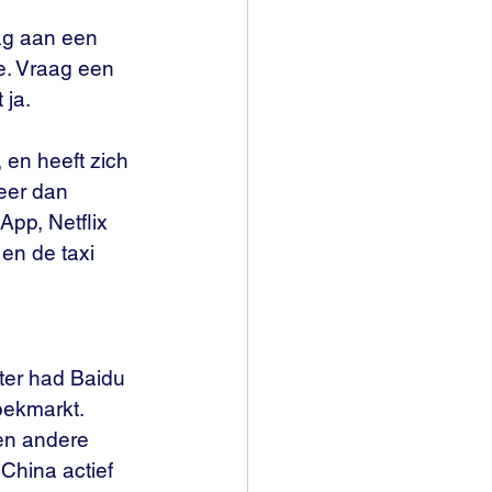
ag aan een 
e. Vraag een 
ja. 
 en heeft zich 
eer dan 
pp, Netflix 
en de taxi 
ter had Baidu 
ekmarkt. 
en andere 
China actief 