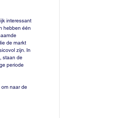
jk interessant 
ven hebben één 
enaamde 
ie de markt 
ovol zijn. In 
, staan de 
ge periode 
nk om naar de 