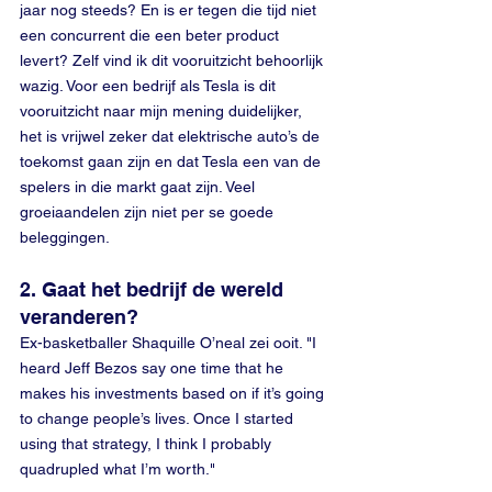
jaar nog steeds? En is er tegen die tijd niet 
een concurrent die een beter product 
levert? Zelf vind ik dit vooruitzicht behoorlijk 
wazig. Voor een bedrijf als Tesla is dit 
vooruitzicht naar mijn mening duidelijker, 
het is vrijwel zeker dat elektrische auto’s de 
toekomst gaan zijn en dat Tesla een van de 
spelers in die markt gaat zijn. Veel 
groeiaandelen zijn niet per se goede 
beleggingen. 
2. Gaat het bedrijf de wereld 
veranderen? 
Ex-basketballer Shaquille O’neal zei ooit. "I 
heard Jeff Bezos say one time that he 
makes his investments based on if it’s going 
to change people’s lives. Once I started 
using that strategy, I think I probably 
quadrupled what I’m worth." 