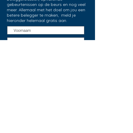
gebeurtenissen op de beurs en nog veel
meer. Allemaal met het doel om jou een
betere belegger te maken, meld je
hieronder helemaal gratis aan.
Verzenden