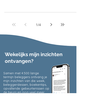
1
/
4
Wekelijks mijn inzichten
ontvangen?
Samen met 4.500 lange
termijn beleggers ontvang je
mijn inzichten van die week,
beleggerslessen, boekentips,
opvallende gebeurtenissen op
de beurs en nog veel meer.
Allemaal met het doel om jou
een betere belegger te
maken, meld je hieronder