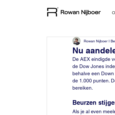
O
Rowan Nijboer I Be
Nu aandel
De AEX eindigde vo
de Dow Jones index
behalve een Down J
de 1.000 punten. D
bereiken.
Beurzen stijge
Als je al even meel