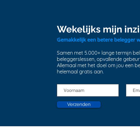
Waarom schaalvergroting
ons rijker maakt...
Wekelijks mijn in
Gemakkelijk een betere belegger 
Samen met 5.000+ lange termijn bele
beleggerslessen, opvallende gebeur
Allemaal met het doel om jou een b
helemaal gratis aan.
Verzenden