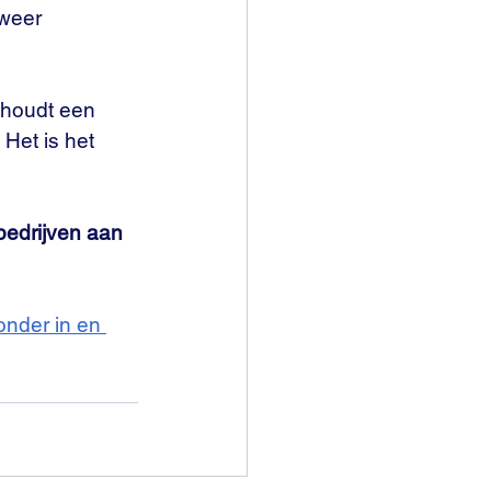
weer 
 houdt een 
Het is het 
edrijven aan 
ronder in en 