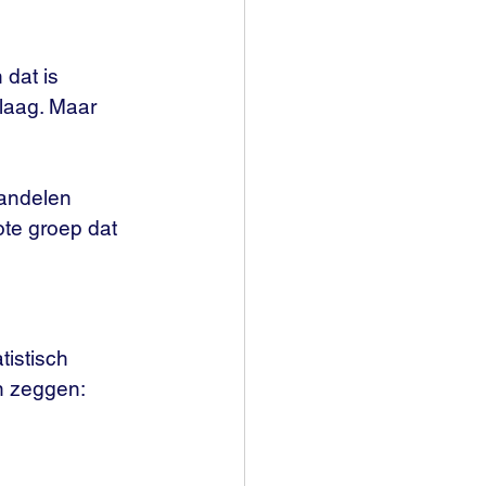
dat is 
mlaag. Maar 
andelen 
ote groep dat 
istisch 
n zeggen: