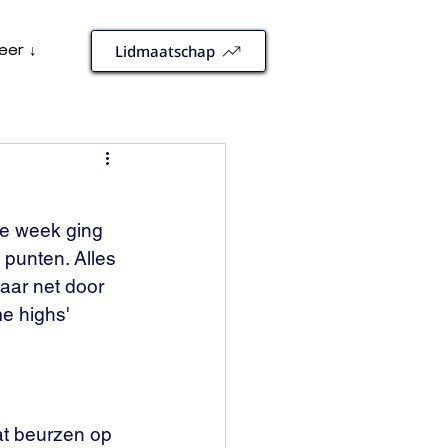
eer ↓
Lidmaatschap
e week ging 
punten. Alles 
ar net door 
e highs' 
at beurzen op 