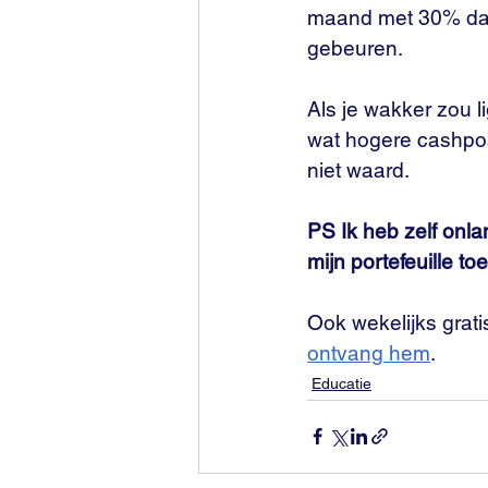
maand met 30% dale
gebeuren.
Als je wakker zou l
wat hogere cashposi
niet waard.
PS Ik heb zelf onl
mijn portefeuille t
Ook wekelijks grati
ontvang hem
.
Educatie