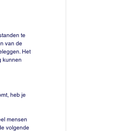
standen te 
en van de 
eleggen. Het 
ng kunnen 
mt, heb je 
Veel mensen 
de volgende 