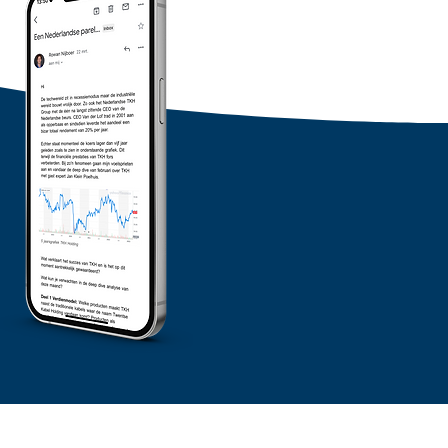
lijks rendement
elen berekenen in no
- gratis tool