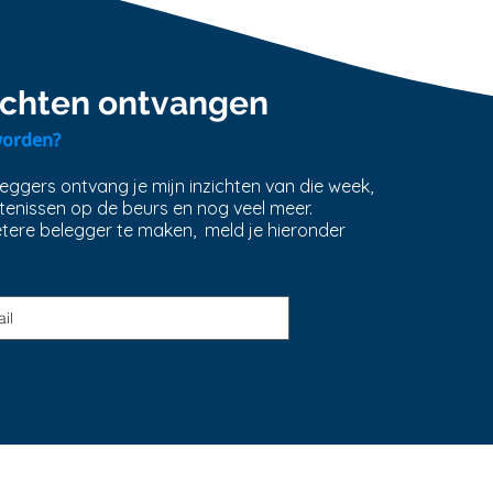
5 onmisbare
Jaar
eigenschappen van
aand
zichten ontvangen
topbeleggers
time 
worden?
ggers ontvang je mijn inzichten van die week,
tenissen op de beurs en nog veel meer.
etere belegger te maken, meld je hieronder