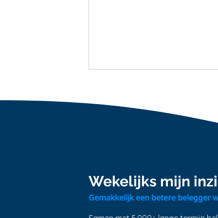
Waarom schaalvergroting
ons rijker maakt...
Wekelijks mijn in
Gemakkelijk een betere belegger 