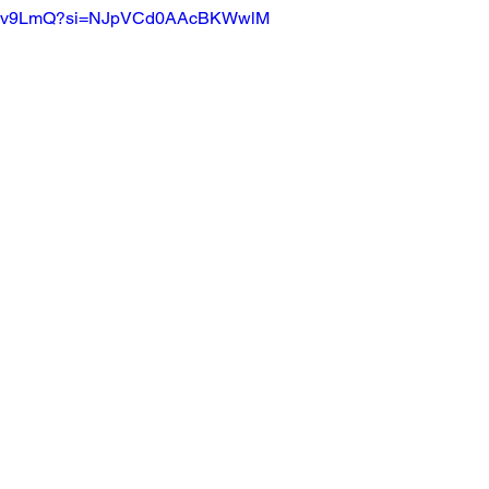
dJsUv9LmQ?si=NJpVCd0AAcBKWwlM