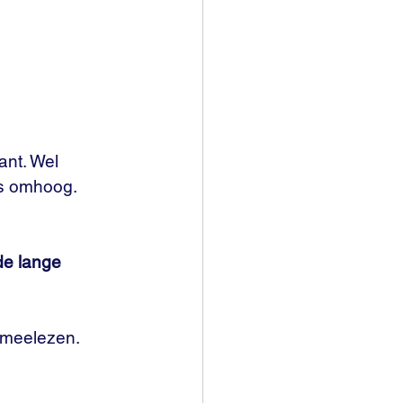
ant. Wel 
is omhoog. 
de lange 
 meelezen. 