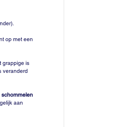
onder).
nt op met een 
 grappige is 
is veranderd 
 
schommelen
elijk aan 