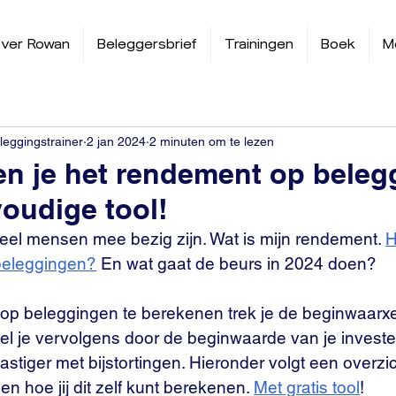
ver Rowan
Beleggersbrief
Trainingen
Boek
M
leggingstrainer
2 jan 2024
2 minuten om te lezen
n je het rendement op beleg
voudige tool!
r veel mensen mee bezig zijn. Wat is mijn rendement. 
H
beleggingen?
 En wat gaat de beurs in 2024 doen?
p beleggingen te berekenen trek je de beginwaarxe
l je vervolgens door de beginwaarde van je investerin
astiger met bijstortingen. Hieronder volgt een overzic
n hoe jij dit zelf kunt berekenen. 
Met gratis tool
!