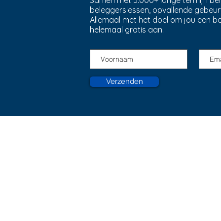
Samen met 5.000+ lange termijn bele
beleggerslessen, opvallende gebeur
Allemaal met het doel om jou een b
helemaal gratis aan.
Verzenden