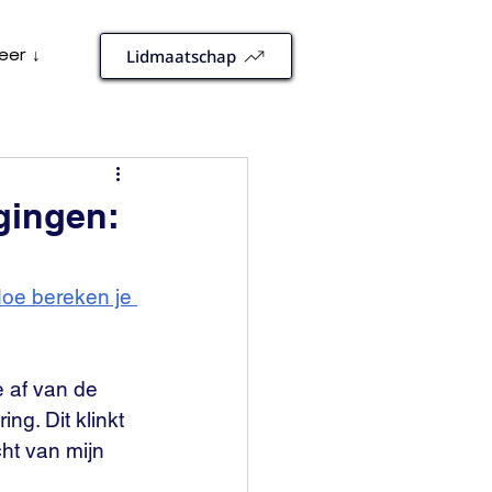
eer ↓
Lidmaatschap
gingen:
oe bereken je 
 af van de 
g. Dit klinkt 
ht van mijn 