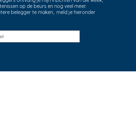
ggers ontvang je mijn inzichten van die week,
tenissen op de beurs en nog veel meer.
etere belegger te maken, meld je hieronder