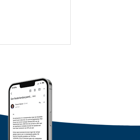
lijks rendement
elen berekenen in no
- gratis tool