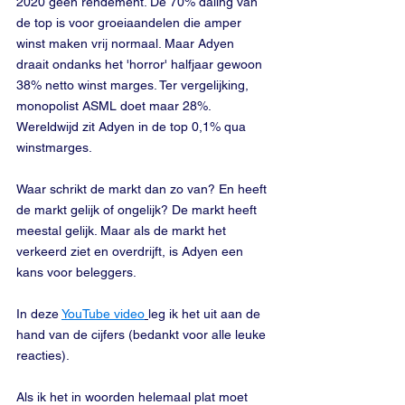
2020 geen rendement. De 70% daling van 
de top is voor groeiaandelen die amper 
winst maken vrij normaal. Maar Adyen 
draait ondanks het 'horror' halfjaar gewoon 
38% netto winst marges. Ter vergelijking, 
monopolist ASML doet maar 28%. 
Wereldwijd zit Adyen in de top 0,1% qua 
winstmarges.
Waar schrikt de markt dan zo van? En heeft 
de markt gelijk of ongelijk? De markt heeft 
meestal gelijk. Maar als de markt het 
verkeerd ziet en overdrijft, is Adyen een 
kans voor beleggers.
In deze 
YouTube video
leg ik het uit aan de 
hand van de cijfers (bedankt voor alle leuke 
reacties).
Als ik het in woorden helemaal plat moet 