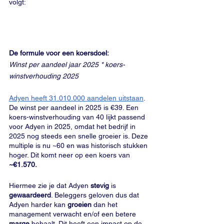
volgt:
De formule voor een koersdoel:
Winst per aandeel jaar 2025 * koers-
winstverhouding 2025
Adyen heeft 31.010.000 aandelen uitstaan
. 
De winst per aandeel in 2025 is €39. Een 
koers-winstverhouding van 40 lijkt passend 
voor Adyen in 2025, omdat het bedrijf in 
2025 nog steeds een snelle groeier is. Deze 
multiple is nu ~60 en was historisch stukken 
hoger. Dit komt neer op een koers van
~€1.570.
Hiermee zie je dat Adyen 
stevig
 is 
gewaardeerd
. Beleggers geloven dus dat 
Adyen harder kan 
groeien
 dan het 
management verwacht en/of een betere 
marge
 behaalt. Dit heeft een impact op de 