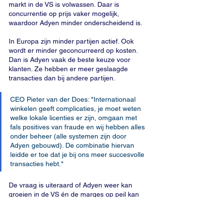
markt in de VS is volwassen. Daar is 
concurrentie op prijs vaker mogelijk, 
waardoor Adyen minder onderscheidend is.
In Europa zijn minder partijen actief. Ook 
wordt er minder geconcurreerd op kosten. 
Dan is Adyen vaak de beste keuze voor 
klanten. Ze hebben er meer geslaagde 
transacties dan bij andere partijen.
CEO Pieter van der Does: "Internationaal 
winkelen geeft complicaties, je moet weten 
welke lokale licenties er zijn, omgaan met 
fals positives van fraude en wij hebben alles 
onder beheer (alle systemen zijn door 
Adyen gebouwd). De combinatie hiervan 
leidde er toe dat je bij ons meer succesvolle 
transacties hebt." 
De vraag is uiteraard of Adyen weer kan 
groeien in de VS én de marges op peil kan 
houden. Dat wordt een best lastige 
uitdaging. Partijen als Stripe en Checkout 