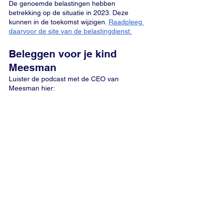
De genoemde belastingen hebben 
betrekking op de situatie in 2023. Deze 
kunnen in de toekomst wijzigen. 
Raadpleeg 
daarvoor de site van de belastingdienst.
Beleggen voor je kind 
Meesman
Luister de podcast met de CEO van 
Meesman hier:
Klik hier voor meer info over indexbeleggen: 
dé vorm van beleggen voor je kind
 >>