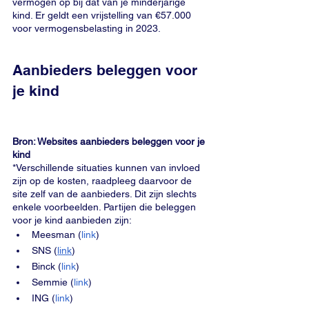
vermogen op bij dat van je minderjarige 
kind. Er geldt een vrijstelling van €57.000 
voor vermogensbelasting in 2023.
Aanbieders beleggen voor 
je kind
Bron: Websites aanbieders beleggen voor je 
kind
*Verschillende situaties kunnen van invloed 
zijn op de kosten, raadpleeg daarvoor de 
site zelf van de aanbieders. Dit zijn slechts 
enkele voorbeelden. Partijen die beleggen 
voor je kind aanbieden zijn:
Meesman (
link
)
SNS (
link
)
Binck (
link
)
Semmie (
link
)
ING (
link
)