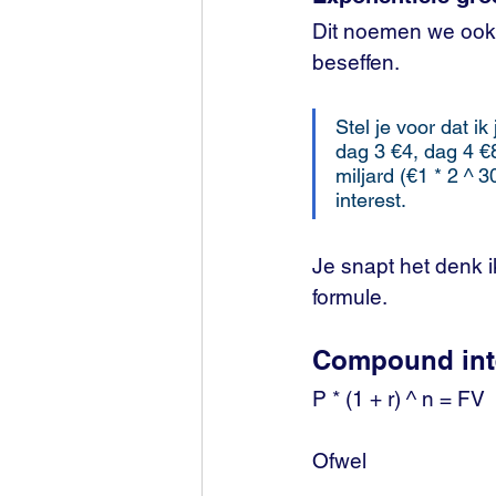
Dit noemen we ook w
beseffen. 
Stel je voor dat i
dag 3 €4, dag 4 €8
miljard (€1 * 2 ^ 
interest. 
Je snapt het denk i
formule. 
Compound inte
P * (1 + r) ^ n = FV
Ofwel