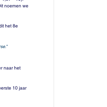
 Dit noemen we 
it het 8e 
se.”
r naar het 
erste 10 jaar 