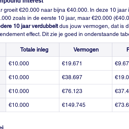
mpound interest
 groeit €20.000 naar bijna €40.000. In deze 10 jaar 
000 zoals in de eerste 10 jaar, maar €20.000 (€40.0
edere 10 jaar verdubbelt
 dus jouw vermogen, dat is d
ndement effect. Dit zie je goed in onderstaande tabe
	Totale inleg
	Vermogen
€10.000
€19.671
€9.6
€10.000
€38.697
€19.
€10.000
€76.123
€37.
€10.000
€149.745
€73.
i 