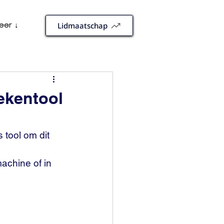
eer ↓
Lidmaatschap
ekentool
 tool om dit 
achine of in 