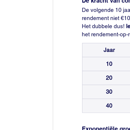
De kracht van co
De volgende 10 jaar
rendement niet €10.
Het dubbele dus! 
I
het rendement-op-re
Jaar
10
20
30
40
Exponentiële groe