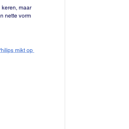
 keren, maar 
en nette vorm 
hilips mikt op 