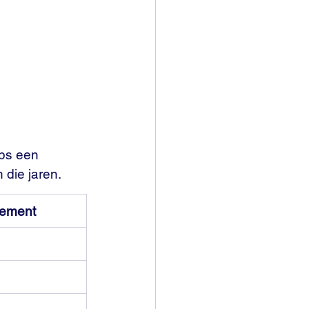
ips een 
n die jaren.
ement