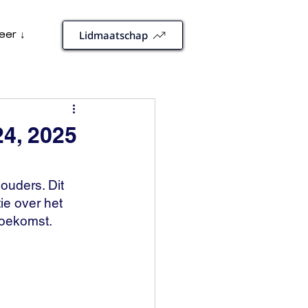
eer ↓
Lidmaatschap
24, 2025
houders. Dit 
tie over het 
toekomst. 