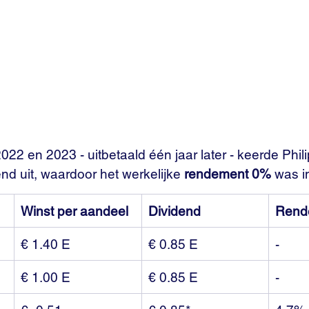
2022 en 2023 - uitbetaald één jaar later - keerde Phil
end uit, waardoor het werkelijke 
rendement 0%
 was i
Winst per aandeel
Dividend
Rend
€ 1.40 E
€ 0.85 E
-
€ 1.00 E 
€ 0.85 E
-