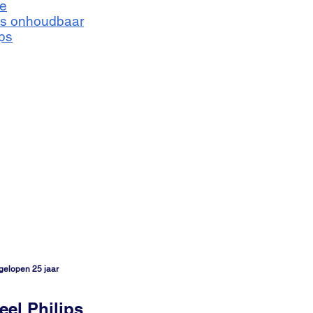
ie
ips onhoudbaar
ps
fgelopen 25 jaar
eel Philips