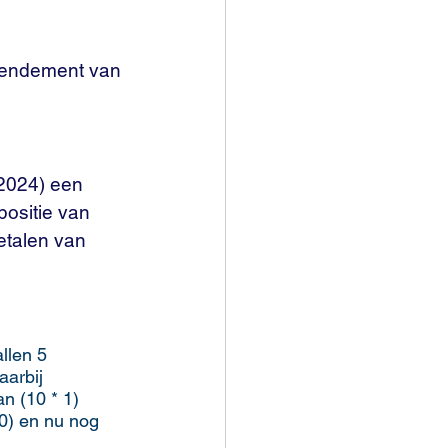
rendement van 
 2024) een 
ositie van 
etalen van 
llen 5 
aarbij 
n (10 * 1) 
0) en nu nog 