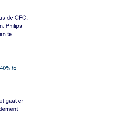
dus de CFO. 
. Philips 
en te 
f 40% to 
t gaat er 
ndement 