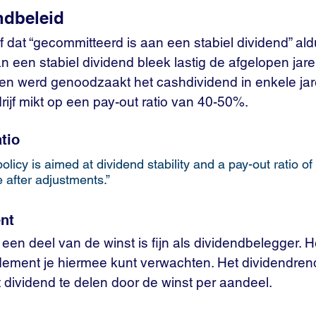
ndbeleid
ijf dat “gecommitteerd is aan een stabiel dividend” al
 een stabiel dividend bleek lastig de afgelopen jaren
en werd genoodzaakt het cashdividend in enkele jar
ijf mikt op een pay-out ratio van 40-50%. 
atio
policy is aimed at dividend stability and a pay-out ratio o
 after adjustments.”
nt
en deel van de winst is fijn als dividendbelegger. He
ement je hiermee kunt verwachten. Het dividendre
 dividend te delen door de winst per aandeel. 