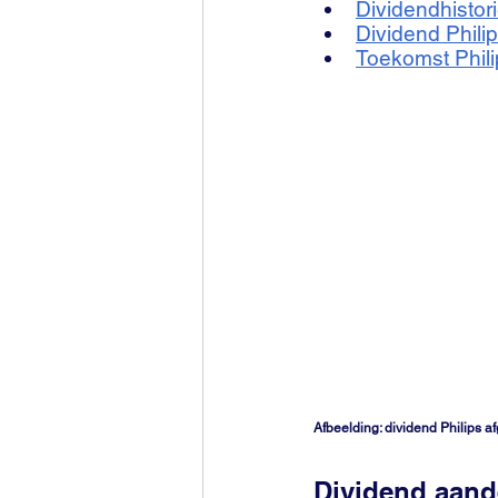
Dividendhistor
Dividend Phil
Toekomst Phili
Afbeelding: dividend Philips a
Dividend aand